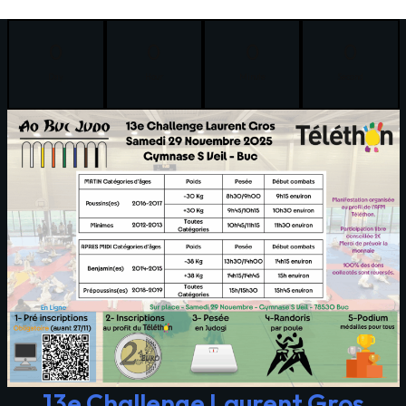
0
0
0
0
Day
Hour
Minute
Second
13e Challenge Laurent Gros