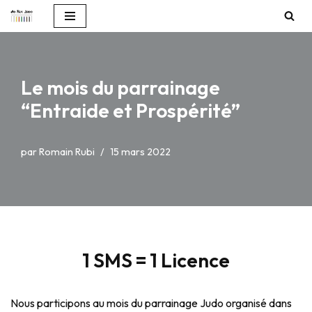
Aller
au
contenu
Le mois du parrainage
“Entraide et Prospérité”
par
Romain Rubi
15 mars 2022
1 SMS = 1 Licence
Nous participons au mois du parrainage Judo organisé dans